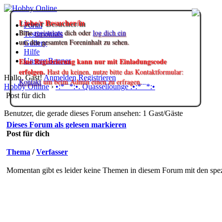
Liebe/r Besucher/in
Portal
Bitte
registriere
dich oder
log dich ein
Testimonials
um den gesamten Foreninhalt zu sehen.
Gallery
Hilfe
Eine Registrierung kann nur mit Einladungscode
Unsere Banner
erfolgen.
Hast du keinen, nutze bitte das Kontaktformular:
Hallo, Gast!
Anmelden
Registrieren
Kontakt
um beim Admin einen zu erfragen.
Hobby Online
›
•:*¨¨*:•. Quassellounge .•:*¨¨*:•
Post für dich
Benutzer, die gerade dieses Forum ansehen: 1 Gast/Gäste
Dieses Forum als gelesen markieren
Post für dich
Thema
/
Verfasser
Momentan gibt es leider keine Themen in diesem Forum mit den spez