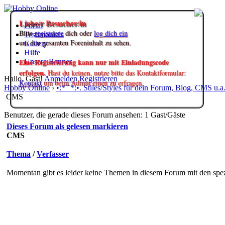
Liebe/r Besucher/in
Portal
Bitte
registriere
dich oder
log dich ein
Testimonials
um den gesamten Foreninhalt zu sehen.
Gallery
Hilfe
Eine Registrierung kann nur mit Einladungscode
Unsere Banner
erfolgen.
Hast du keinen, nutze bitte das Kontaktformular:
Hallo, Gast!
Anmelden
Registrieren
Kontakt
um beim Admin einen zu erfragen.
Hobby Online
›
•:*¨¨*:•. Stiles/Styles für dein Forum, Blog, CMS u.a.
CMS
Benutzer, die gerade dieses Forum ansehen: 1 Gast/Gäste
Dieses Forum als gelesen markieren
CMS
Thema
/
Verfasser
Momentan gibt es leider keine Themen in diesem Forum mit den spez